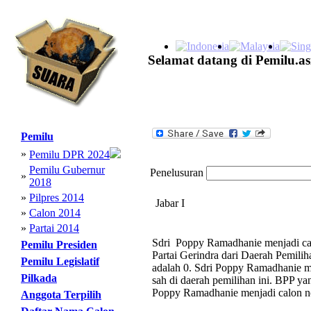
Selamat datang di Pemilu.as
Pemilu
»
Pemilu DPR 2024
Pemilu Gubernur
Penelusuran
»
2018
»
Pilpres 2014
Jabar I
»
Calon 2014
»
Partai 2014
Sdri Poppy Ramadhanie menjadi cal
Pemilu Presiden
Partai Gerindra dari Daerah Pemilih
Pemilu Legislatif
adalah 0. Sdri Poppy Ramadhanie me
Pilkada
sah di daerah pemilihan ini. BPP yan
Poppy Ramadhanie menjadi calon no
Anggota Terpilih