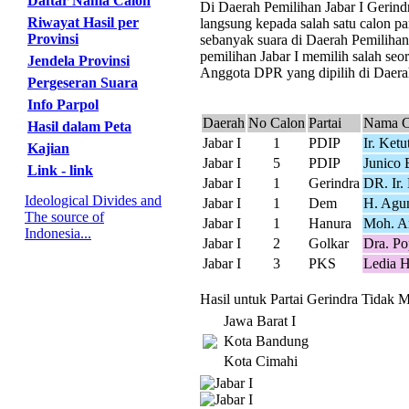
Daftar Nama Calon
Di Daerah Pemilihan Jabar I Gerindr
Riwayat Hasil per
langsung kepada salah satu calon pa
Provinsi
sebanyak suara di Daerah Pemilihan
pemilihan Jabar I memilih salah seor
Jendela Provinsi
Anggota DPR yang dipilih di Daerah 
Pergeseran Suara
Info Parpol
Daerah
No Calon
Partai
Nama C
Hasil dalam Peta
Jabar I
1
PDIP
Ir. Ket
Kajian
Jabar I
5
PDIP
Junico 
Link - link
Jabar I
1
Gerindra
DR. Ir.
Ideological Divides and
Jabar I
1
Dem
H. Agu
The source of
Jabar I
1
Hanura
Moh. A
Indonesia...
Jabar I
2
Golkar
Dra. Po
Jabar I
3
PKS
Ledia H
Hasil untuk Partai Gerindra Tidak M
Jawa Barat I
Kota Bandung
Kota Cimahi