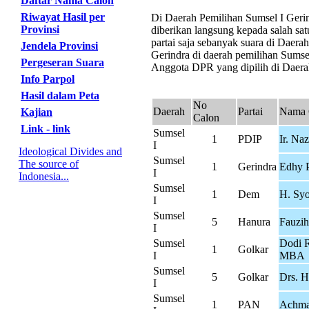
Daftar Nama Calon
Riwayat Hasil per
Di Daerah Pemilihan Sumsel I Gerind
Provinsi
diberikan langsung kepada salah sat
partai saja sebanyak suara di Daer
Jendela Provinsi
Gerindra di daerah pemilihan Sumsel
Pergeseran Suara
Anggota DPR yang dipilih di Daerah
Info Parpol
Hasil dalam Peta
No
Daerah
Partai
Nama 
Kajian
Calon
Link - link
Sumsel
1
PDIP
Ir. Na
I
Ideological Divides and
Sumsel
The source of
1
Gerindra
Edhy 
I
Indonesia...
Sumsel
1
Dem
H. Syo
I
Sumsel
5
Hanura
Fauzi
I
Sumsel
Dodi 
1
Golkar
I
MBA
Sumsel
5
Golkar
Drs. H
I
Sumsel
1
PAN
Achma