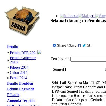
Selamat datang di Pemilu.as
Pemilu
»
Pemilu DPR 2024
Pemilu Gubernur
Penelusuran
»
2018
»
Pilpres 2014
Sumsel I
»
Calon 2014
»
Partai 2014
Sdri Laili Suharlina Mahalli, SE, 
Pemilu Presiden
menjadi calon Partai Gerindra dari
Pemilu Legislatif
DPR dari Sumsel I adalah 0. Sdri L
Pilkada
ini merupakan 0 persen dari semua s
Dalam daftar calon partai Gerindra
Anggota Terpilih
dari Partai Gerindra.