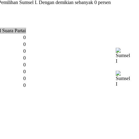
 Pemilihan Sumsel I. Dengan demikian sebanyak 0 persen
 Suara Partai
0
0
0
0
0
0
0
0