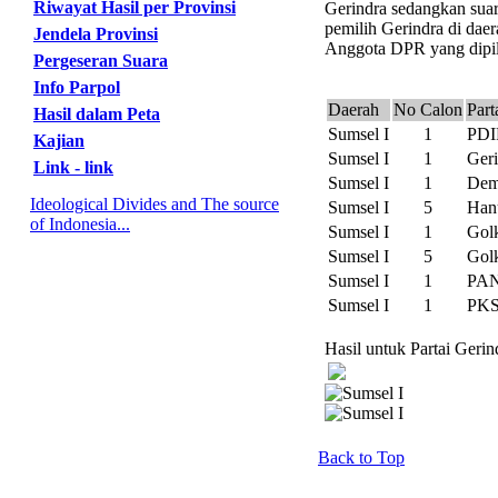
Riwayat Hasil per Provinsi
Gerindra sedangkan suar
pemilih Gerindra di daer
Jendela Provinsi
Anggota DPR yang dipili
Pergeseran Suara
Info Parpol
Daerah
No Calon
Part
Hasil dalam Peta
Sumsel I
1
PDI
Kajian
Sumsel I
1
Geri
Link - link
Sumsel I
1
De
Ideological Divides and The source
Sumsel I
5
Han
of Indonesia...
Sumsel I
1
Gol
Sumsel I
5
Gol
Sumsel I
1
PA
Sumsel I
1
PK
Hasil untuk Partai Geri
Back to Top