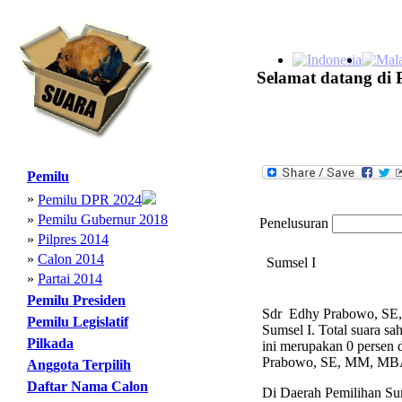
Selamat datang di 
Pemilu
»
Pemilu DPR 2024
»
Pemilu Gubernur 2018
Penelusuran
»
Pilpres 2014
»
Calon 2014
Sumsel I
»
Partai 2014
Pemilu Presiden
Sdr Edhy Prabowo, SE, 
Pemilu Legislatif
Sumsel I. Total suara 
Pilkada
ini merupakan 0 persen d
Prabowo, SE, MM, MBA m
Anggota Terpilih
Daftar Nama Calon
Di Daerah Pemilihan Sums