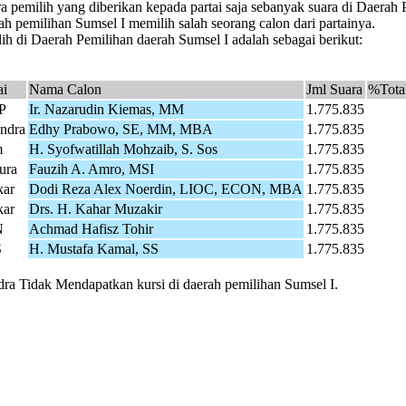
a pemilih yang diberikan kepada partai saja sebanyak suara di Daerah
ah pemilihan Sumsel I memilih salah seorang calon dari partainya.
h di Daerah Pemilihan daerah Sumsel I adalah sebagai berikut:
ai
Nama Calon
Jml Suara
%Total
P
Ir. Nazarudin Kiemas, MM
1.775.835
ndra
Edhy Prabowo, SE, MM, MBA
1.775.835
m
H. Syofwatillah Mohzaib, S. Sos
1.775.835
ura
Fauzih A. Amro, MSI
1.775.835
kar
Dodi Reza Alex Noerdin, LIOC, ECON, MBA
1.775.835
kar
Drs. H. Kahar Muzakir
1.775.835
N
Achmad Hafisz Tohir
1.775.835
S
H. Mustafa Kamal, SS
1.775.835
ndra Tidak Mendapatkan kursi di daerah pemilihan Sumsel I.