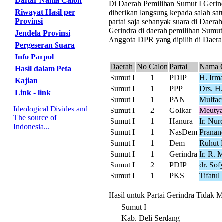
Daftar Nama Calon
Di Daerah Pemilihan Sumut I Gerindr
Riwayat Hasil per
diberikan langsung kepada salah sat
Provinsi
partai saja sebanyak suara di Daer
Gerindra di daerah pemilihan Sumut 
Jendela Provinsi
Anggota DPR yang dipilih di Daerah
Pergeseran Suara
Info Parpol
Daerah
No Calon
Partai
Nama 
Hasil dalam Peta
Sumut I
1
PDIP
H. Irm
Kajian
Sumut I
1
PPP
Drs. H
Link - link
Sumut I
1
PAN
Mulfac
Ideological Divides and
Sumut I
2
Golkar
Meutya
The source of
Sumut I
1
Hanura
Ir. Nu
Indonesia...
Sumut I
1
NasDem
Pranan
Sumut I
1
Dem
Ruhut 
Sumut I
1
Gerindra
Ir. R.
Sumut I
2
PDIP
dr. So
Sumut I
1
PKS
Tifatul
Hasil untuk Partai Gerindra Tidak 
Sumut I
Kab. Deli Serdang