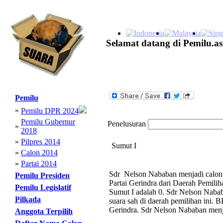
Selamat datang di Pemilu.as
Pemilu
»
Pemilu DPR 2024
Pemilu Gubernur
Penelusuran
»
2018
»
Pilpres 2014
Sumut I
»
Calon 2014
»
Partai 2014
Sdr Nelson Nababan menjadi calon 
Pemilu Presiden
Partai Gerindra dari Daerah Pemili
Pemilu Legislatif
Sumut I adalah 0. Sdr Nelson Nabab
Pilkada
suara sah di daerah pemilihan ini. B
Gerindra. Sdr Nelson Nababan menja
Anggota Terpilih