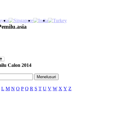
Pemilu.asia
ilu Calon 2014
L
M
N
O
P
Q
R
S
T
U
V
W
X
Y
Z