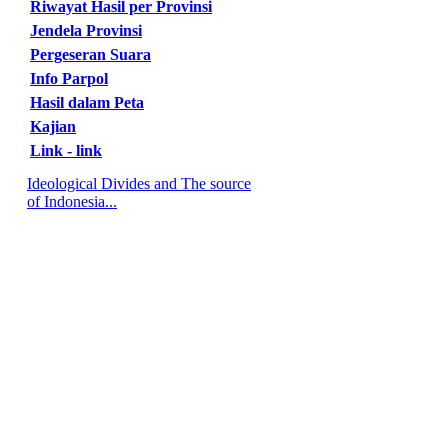
Riwayat Hasil per Provinsi
Jendela Provinsi
Pergeseran Suara
Info Parpol
Hasil dalam Peta
Kajian
Link - link
Ideological Divides and The source
of Indonesia...