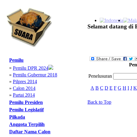
Selamat datang di 
Pemilu
Pem
»
Pemilu DPR 2024
»
Pemilu Gubernur 2018
Penelusuran
»
Pilpres 2014
A
B
C
D
E
F
G
H
I
J
K
»
Calon 2014
»
Partai 2014
Back to Top
Pemilu Presiden
Pemilu Legislatif
Pilkada
Anggota Terpilih
Daftar Nama Calon