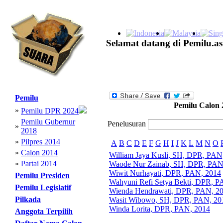
Selamat datang di Pemilu.as
Pemilu
Pemilu Calon 
»
Pemilu DPR 2024
Pemilu Gubernur
Penelusuran
»
2018
»
Pilpres 2014
A
B
C
D
E
F
G
H
I
J
K
L
M
N
O
»
Calon 2014
William Jaya Kusli, SH, DPR, PAN
»
Partai 2014
Waode Nur Zainab, SH, DPR, PAN
Wiwit Nurhayati, DPR, PAN, 2014
Pemilu Presiden
Wahyuni Refi Setya Bekti, DPR, P
Pemilu Legislatif
Wienda Hendrawati, DPR, PAN, 2
Pilkada
Wasit Wibowo, SH, DPR, PAN, 20
Winda Lorita, DPR, PAN, 2014
Anggota Terpilih