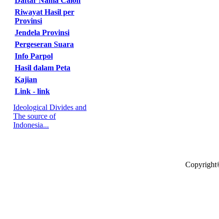
Daftar Nama Calon
Riwayat Hasil per
Provinsi
Jendela Provinsi
Pergeseran Suara
Info Parpol
Hasil dalam Peta
Kajian
Link - link
Ideological Divides and
The source of
Indonesia...
Copyright