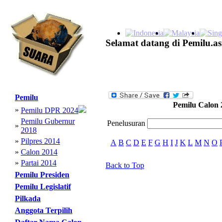
Selamat datang di Pemilu.as
Pemilu
Pemilu Calon 
»
Pemilu DPR 2024
Pemilu Gubernur
Penelusuran
»
2018
»
Pilpres 2014
A
B
C
D
E
F
G
H
I
J
K
L
M
N
O
»
Calon 2014
»
Partai 2014
Back to Top
Pemilu Presiden
Pemilu Legislatif
Pilkada
Anggota Terpilih