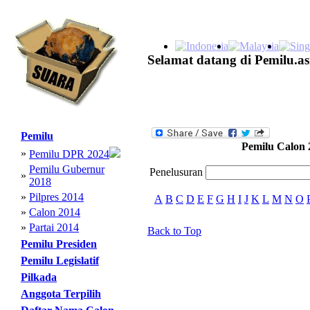
Selamat datang di Pemilu.as
Pemilu
Pemilu Calon 
»
Pemilu DPR 2024
Pemilu Gubernur
Penelusuran
»
2018
»
Pilpres 2014
A
B
C
D
E
F
G
H
I
J
K
L
M
N
O
»
Calon 2014
»
Partai 2014
Back to Top
Pemilu Presiden
Pemilu Legislatif
Pilkada
Anggota Terpilih