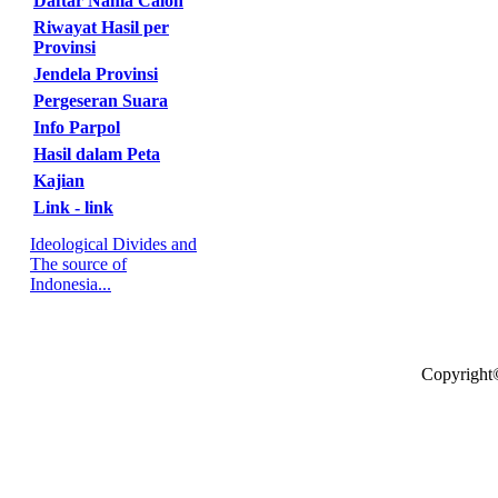
Daftar Nama Calon
Riwayat Hasil per
Provinsi
Jendela Provinsi
Pergeseran Suara
Info Parpol
Hasil dalam Peta
Kajian
Link - link
Ideological Divides and
The source of
Indonesia...
Copyright