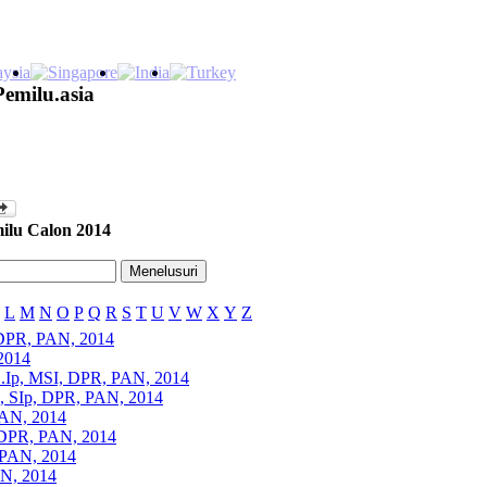
Pemilu.asia
ilu Calon 2014
L
M
N
O
P
Q
R
S
T
U
V
W
X
Y
Z
DPR, PAN, 2014
2014
S.Ip, MSI, DPR, PAN, 2014
n, SIp, DPR, PAN, 2014
PAN, 2014
, DPR, PAN, 2014
, PAN, 2014
N, 2014