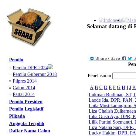
Selamat datang di 
Pemilu
Pem
»
Pemilu DPR 2024
»
Pemilu Gubernur 2018
Penelusuran
»
Pilpres 2014
A
B
C
D
E
F
G
H
I
J
K
»
Calon 2014
»
Partai 2014
Lukman Budiman, ST, 
Laode Ida, DPR, PAN, 
Pemilu Presiden
Laila Mustikaningrum, 
Pemilu Legislatif
Liza Chalish Zulkarnae
Pilkada
Lilia Gusti Ayu, DPR, 
Lilik Partini Soemantri
Anggota Terpilih
Liza Natalia Sari, DPR
Daftar Nama Calon
Lucky Hakim, DPR, PA