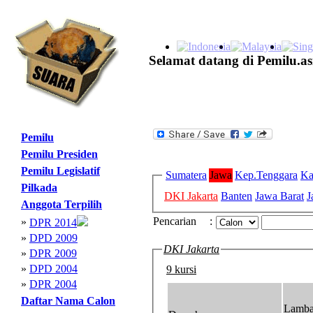
Selamat datang di Pemilu.as
Pemilu
Pemilu Presiden
Pemilu Legislatif
Sumatera
Jawa
Kep.Tenggara
Ka
Pilkada
DKI Jakarta
Banten
Jawa Barat
J
Anggota Terpilih
Pencarian
:
»
DPR 2014
»
DPD 2009
DKI Jakarta
»
DPR 2009
»
DPD 2004
9 kursi
»
DPR 2004
Daftar Nama Calon
Lamb