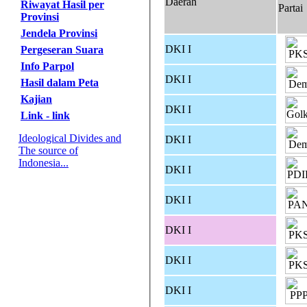
Daerah
Riwayat Hasil per
Partai
Provinsi
Jendela Provinsi
DKI I
Pergeseran Suara
Info Parpol
DKI I
Hasil dalam Peta
Kajian
DKI I
Link - link
Ideological Divides and
DKI I
The source of
Indonesia...
DKI I
DKI I
DKI I
DKI I
DKI I