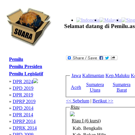
Selamat datang di Pemilu.as
Pemilu
Pemilu Presiden
Pemilu Legislatif
Jawa
Kalimantan
Kep.Maluku
K
»
DPR 2024
Sumatera
Sumatera
Aceh
»
DPD 2019
Utara
Barat
»
DPR 2019
<< Sebelum
|
Berikut >>
»
DPRP 2019
Riau
»
DPD 2014
»
DPR 2014
Riau I (6 kursi)
»
DPRP 2014
»
DPRK 2014
Kab. Bengkalis
»
DPD 2009
Kab. Rokan Hilir