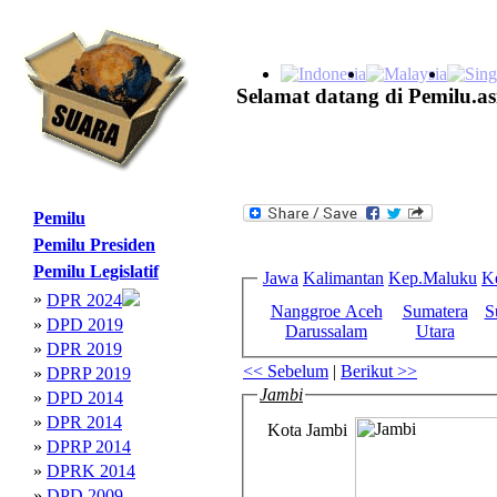
Selamat datang di Pemilu.as
Pemilu
Pemilu Presiden
Pemilu Legislatif
Jawa
Kalimantan
Kep.Maluku
K
»
DPR 2024
Nanggroe Aceh
Sumatera
S
»
DPD 2019
Darussalam
Utara
»
DPR 2019
<< Sebelum
|
Berikut >>
»
DPRP 2019
Jambi
»
DPD 2014
»
DPR 2014
Kota Jambi
»
DPRP 2014
»
DPRK 2014
»
DPD 2009