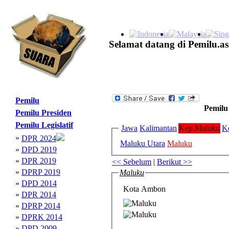
Selamat datang di Pemilu.as
Pemilu
Pemilu
Pemilu Presiden
Pemilu Legislatif
Jawa
Kalimantan
Kep.Maluku
K
»
DPR 2024
Maluku Utara
Maluku
»
DPD 2019
»
DPR 2019
<< Sebelum
|
Berikut >>
»
DPRP 2019
Maluku
»
DPD 2014
Kota Ambon
»
DPR 2014
»
DPRP 2014
»
DPRK 2014
»
DPD 2009