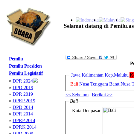
Selamat datang di Pemilu.as
Pemilu
P
Pemilu Presiden
Pemilu Legislatif
Jawa
Kalimantan
Kep.Maluku
K
»
DPR 2024
Bali
Nusa Tenggara Barat
Nusa T
»
DPD 2019
»
DPR 2019
<< Sebelum
|
Berikut >>
»
DPRP 2019
Bali
»
DPD 2014
Kota Denpasar
»
DPR 2014
»
DPRP 2014
»
DPRK 2014
»
DPD 2009