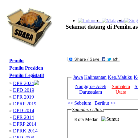
Selamat datang di Pemilu.as
Pemilu
Pemilu Presiden
Pemilu Legislatif
Jawa
Kalimantan
Kep.Maluku
K
»
DPR 2024
Nanggroe Aceh
Sumatera
S
»
DPD 2019
Darussalam
Utara
»
DPR 2019
<< Sebelum
|
Berikut >>
»
DPRP 2019
Sumatera Utara
»
DPD 2014
»
DPR 2014
Kota Medan
»
DPRP 2014
»
DPRK 2014
»
DPD 2009