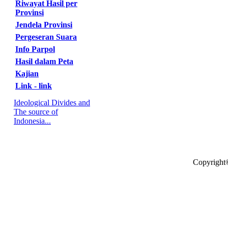
Riwayat Hasil per
Provinsi
Jendela Provinsi
Pergeseran Suara
Info Parpol
Hasil dalam Peta
Kajian
Link - link
Ideological Divides and
The source of
Indonesia...
Copyright