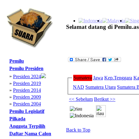
Selamat datang di Pemilu.as
Pemilu
Pemilu Presiden
»
Presiden 2024
Sumatera
Jawa
Kep.Tenggara
Ka
»
Presiden 2019
NAD
Sumatera Utara
Sumatera B
»
Presiden 2014
»
Presiden 2009
<< Sebelum
Berikut >>
»
Presiden 2004
Pemilu Legislatif
Pilkada
Anggota Terpilih
Back to Top
Daftar Nama Calon