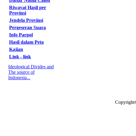
Daftar Nama Calon
Riwayat Hasil per
Provinsi
Jendela Provinsi
Pergeseran Suara
Info Parpol
Hasil dalam Peta
Kajian
Link - link
Ideological Divides and
The source of
Indonesia...
Copyright