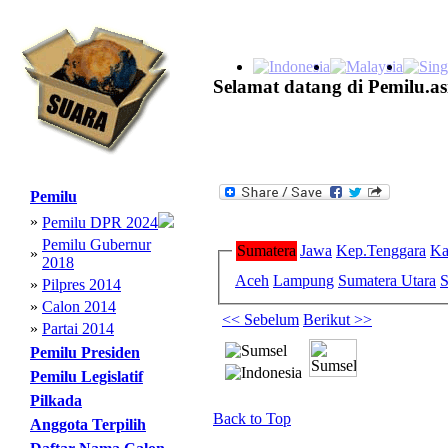
Selamat datang di Pemilu.as
Pemilu
»
Pemilu DPR 2024
Pemilu Gubernur
Sumatera
Jawa
Kep.Tenggara
Ka
»
2018
Aceh
Lampung
Sumatera Utara
S
»
Pilpres 2014
»
Calon 2014
<< Sebelum
Berikut >>
»
Partai 2014
Pemilu Presiden
Pemilu Legislatif
Pilkada
Back to Top
Anggota Terpilih