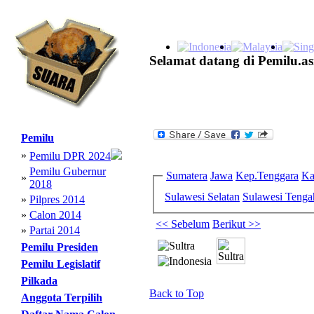
Selamat datang di Pemilu.as
Pemilu
»
Pemilu DPR 2024
Pemilu Gubernur
Sumatera
Jawa
Kep.Tenggara
Ka
»
2018
Sulawesi Selatan
Sulawesi Tenga
»
Pilpres 2014
»
Calon 2014
<< Sebelum
Berikut >>
»
Partai 2014
Pemilu Presiden
Pemilu Legislatif
Pilkada
Back to Top
Anggota Terpilih