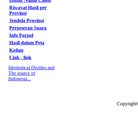
Daftar Nama Calon
Riwayat Hasil per
Provinsi
Jendela Provinsi
Pergeseran Suara
Info Parpol
Hasil dalam Peta
Kajian
Link - link
Ideological Divides and
The source of
Indonesia...
Copyright