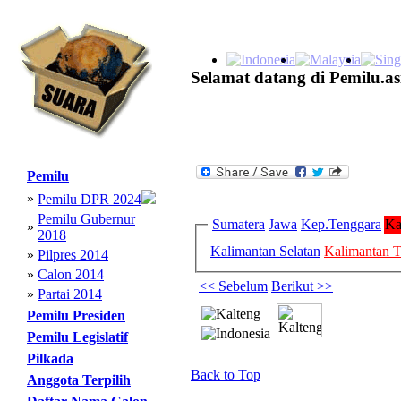
Selamat datang di Pemilu.as
Pemilu
»
Pemilu DPR 2024
Pemilu Gubernur
Sumatera
Jawa
Kep.Tenggara
Ka
»
2018
Kalimantan Selatan
Kalimantan 
»
Pilpres 2014
»
Calon 2014
<< Sebelum
Berikut >>
»
Partai 2014
Pemilu Presiden
Pemilu Legislatif
Pilkada
Back to Top
Anggota Terpilih