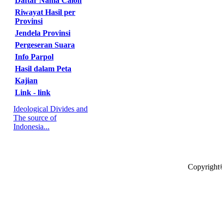
Daftar Nama Calon
Riwayat Hasil per
Provinsi
Jendela Provinsi
Pergeseran Suara
Info Parpol
Hasil dalam Peta
Kajian
Link - link
Ideological Divides and
The source of
Indonesia...
Copyright