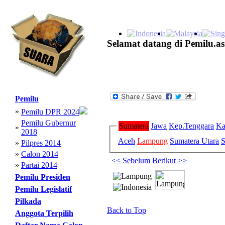
Selamat datang di Pemilu.as
Pemilu
»
Pemilu DPR 2024
Pemilu Gubernur
Sumatera
Jawa
Kep.Tenggara
Ka
»
2018
Aceh
Lampung
Sumatera Utara
S
»
Pilpres 2014
»
Calon 2014
<< Sebelum
Berikut >>
»
Partai 2014
Pemilu Presiden
Pemilu Legislatif
Pilkada
Back to Top
Anggota Terpilih