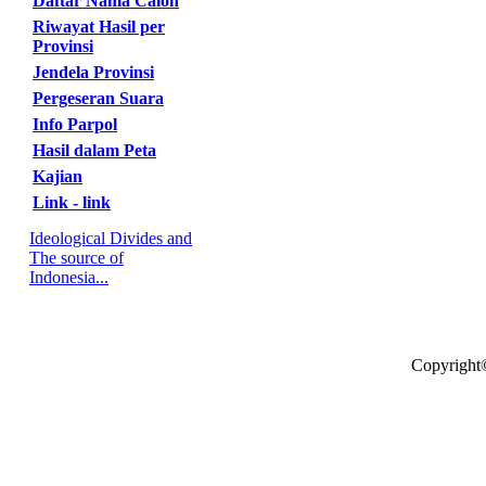
Daftar Nama Calon
Riwayat Hasil per
Provinsi
Jendela Provinsi
Pergeseran Suara
Info Parpol
Hasil dalam Peta
Kajian
Link - link
Ideological Divides and
The source of
Indonesia...
Copyright