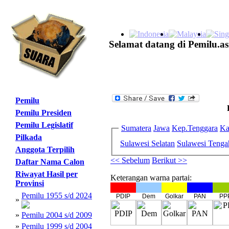
Selamat datang di Pemilu.as
Pemilu
Pemilu Presiden
Pemilu Legislatif
Sumatera
Jawa
Kep.Tenggara
Ka
Pilkada
Sulawesi Selatan
Sulawesi Tenga
Anggota Terpilih
<< Sebelum
Berikut >>
Daftar Nama Calon
Riwayat Hasil per
Keterangan warna partai:
Provinsi
Pemilu 1955 s/d 2024
PDIP
Dem
Golkar
PAN
PP
»
»
Pemilu 2004 s/d 2009
»
Pemilu 1999 s/d 2004