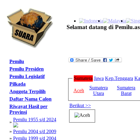
Selamat datang di Pemilu.as
Pemilu
Pemilu Presiden
Pemilu Legislatif
Sumatera
Jawa
Kep.Tenggara
Ka
Pilkada
Sumatera
Sumatera
Aceh
Anggota Terpilih
Utara
Barat
Daftar Nama Calon
Berikut >>
Riwayat Hasil per
Provinsi
Pemilu 1955 s/d 2024
»
»
Pemilu 2004 s/d 2009
»
Pemilu 1999 s/d 2004