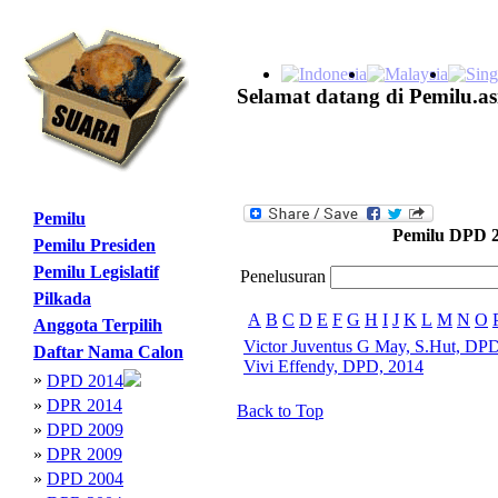
Selamat datang di Pemilu.as
Pemilu
Pemilu DPD 
Pemilu Presiden
Pemilu Legislatif
Penelusuran
Pilkada
A
B
C
D
E
F
G
H
I
J
K
L
M
N
O
Anggota Terpilih
Victor Juventus G May, S.Hut, DP
Daftar Nama Calon
Vivi Effendy, DPD, 2014
»
DPD 2014
»
DPR 2014
Back to Top
»
DPD 2009
»
DPR 2009
»
DPD 2004