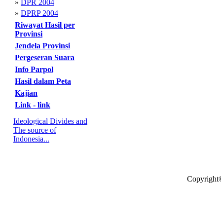
»
DPR 2004
»
DPRP 2004
Riwayat Hasil per
Provinsi
Jendela Provinsi
Pergeseran Suara
Info Parpol
Hasil dalam Peta
Kajian
Link - link
Ideological Divides and
The source of
Indonesia...
Copyright