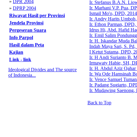
»
DPR 2004
Ir. Stefanus B.A.N. Li
Ir. Marhani V.P. Pua, D
»
DPRP 2004
Ismail Mo'o, DPD, 2014
Riwayat Hasil per Provinsi
Ir. Andry Harits Umboh
Jendela Provinsi
Ir. Ethon Parman, DPD,
Idrus Hi, Abd. Hafid H
Pergeseran Suara
Ir. Emil Salim Pondung
Info Parpol
Ir. H. Iskandar Muda B
Hasil dalam Peta
Indah Maya Sari, S. Pd
I Ketut Sutama, DPD, 2
Kajian
Ir. H Andi Surianto B.
Link - link
Irmawaty Habie, SH, D
Ir. H. Abdul Aziz Qaha
Ideological Divides and The source
Ir. Wa Ode Hamsinah B
of Indonesia...
Ir. Vence Samuel Tuma
Ir. Padang Sugiarto, DP
Ir. Mudawing Saenong,
Back to Top