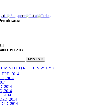
Pemilu.asia
milu DPD 2014
L
M
N
O
P
Q
R
S
T
U
V
W
X
Y
Z
s, DPD, 2014
PD, 2014
2014
PD, 2014
PD, 2014
D, 2014
, DPD, 2014
, DPD, 2014