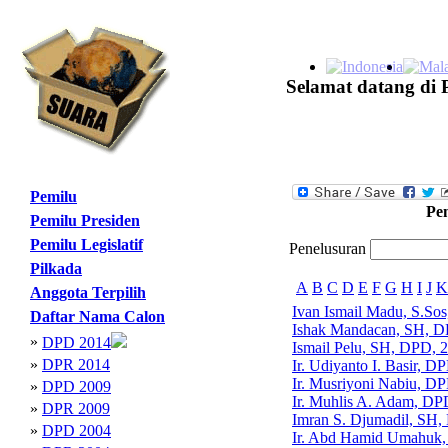
Selamat datang di 
Pemilu
Pe
Pemilu Presiden
Pemilu Legislatif
Penelusuran
Pilkada
A
B
C
D
E
F
G
H
I
J
K
Anggota Terpilih
Ivan Ismail Madu, S.So
Daftar Nama Calon
Ishak Mandacan, SH, D
»
DPD 2014
Ismail Pelu, SH, DPD, 
»
DPR 2014
Ir. Udiyanto I. Basir, D
Ir. Musriyoni Nabiu, D
»
DPD 2009
Ir. Muhlis A. Adam, DP
»
DPR 2009
Imran S. Djumadil, SH
»
DPD 2004
Ir. Abd Hamid Umahuk