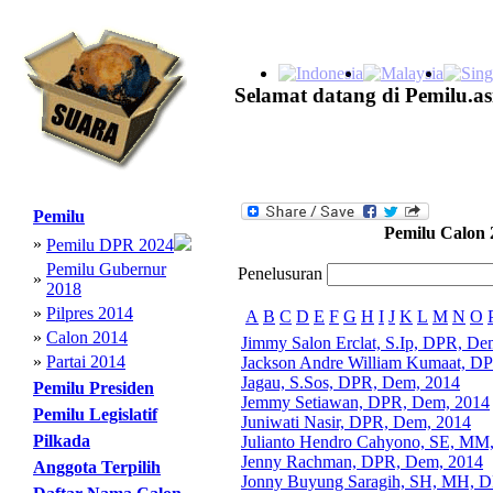
Selamat datang di Pemilu.as
Pemilu
Pemilu Calon 
»
Pemilu DPR 2024
Pemilu Gubernur
Penelusuran
»
2018
»
Pilpres 2014
A
B
C
D
E
F
G
H
I
J
K
L
M
N
O
»
Calon 2014
Jimmy Salon Erclat, S.Ip, DPR, De
»
Partai 2014
Jackson Andre William Kumaat, D
Jagau, S.Sos, DPR, Dem, 2014
Pemilu Presiden
Jemmy Setiawan, DPR, Dem, 2014
Pemilu Legislatif
Juniwati Nasir, DPR, Dem, 2014
Pilkada
Julianto Hendro Cahyono, SE, MM
Jenny Rachman, DPR, Dem, 2014
Anggota Terpilih
Jonny Buyung Saragih, SH, MH, 