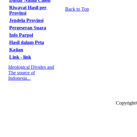
Daftar Nama Calon
Riwayat Hasil per
Back to Top
Provinsi
Jendela Provinsi
Pergeseran Suara
Info Parpol
Hasil dalam Peta
Kajian
Link - link
Ideological Divides and
The source of
Indonesia...
Copyright