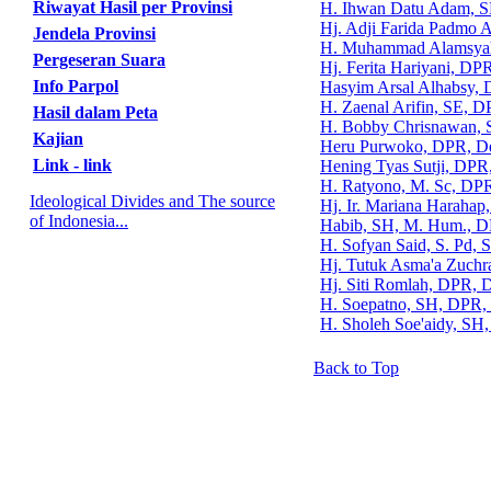
Riwayat Hasil per Provinsi
H. Ihwan Datu Adam, 
Hj. Adji Farida Padmo 
Jendela Provinsi
H. Muhammad Alamsya
Pergeseran Suara
Hj. Ferita Hariyani, D
Info Parpol
Hasyim Arsal Alhabsy,
H. Zaenal Arifin, SE, 
Hasil dalam Peta
H. Bobby Chrisnawan,
Kajian
Heru Purwoko, DPR, D
Link - link
Hening Tyas Sutji, DPR
H. Ratyono, M. Sc, DP
Ideological Divides and The source
Hj. Ir. Mariana Haraha
of Indonesia...
Habib, SH, M. Hum., 
H. Sofyan Said, S. Pd
Hj. Tutuk Asma'a Zuch
Hj. Siti Romlah, DPR, 
H. Soepatno, SH, DPR,
H. Sholeh Soe'aidy, SH
Back to Top