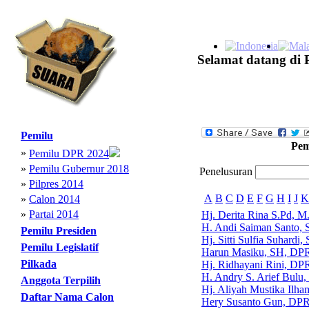
Selamat datang di 
Pemilu
Pem
»
Pemilu DPR 2024
»
Pemilu Gubernur 2018
Penelusuran
»
Pilpres 2014
A
B
C
D
E
F
G
H
I
J
K
»
Calon 2014
»
Partai 2014
Hj. Derita Rina S.Pd,
H. Andi Saiman Santo,
Pemilu Presiden
Hj. Sitti Sulfia Suhard
Pemilu Legislatif
Harun Masiku, SH, DP
Pilkada
Hj. Ridhayani Rini, DP
H. Andry S. Arief Bul
Anggota Terpilih
Hj. Aliyah Mustika Ilh
Daftar Nama Calon
Hery Susanto Gun, DPR