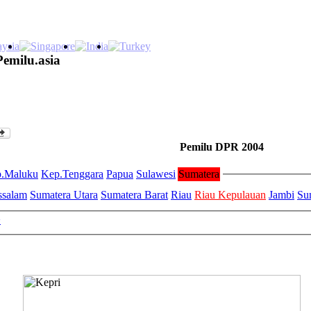
Pemilu.asia
Pemilu DPR 2004
.Maluku
Kep.Tenggara
Papua
Sulawesi
Sumatera
ssalam
Sumatera Utara
Sumatera Barat
Riau
Riau Kepulauan
Jambi
Su
>