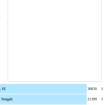
g
, SE
30650
1
 Singgih
21399
1