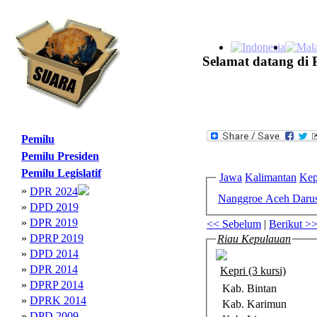
Selamat datang di 
Pemilu
Pemilu Presiden
Pemilu Legislatif
Jawa
Kalimantan
Kep
»
DPR 2024
Nanggroe Aceh Daru
»
DPD 2019
»
DPR 2019
<< Sebelum
|
Berikut >
»
DPRP 2019
Riau Kepulauan
»
DPD 2014
»
DPR 2014
Kepri (3 kursi)
»
DPRP 2014
Kab. Bintan
»
DPRK 2014
Kab. Karimun
»
DPD 2009