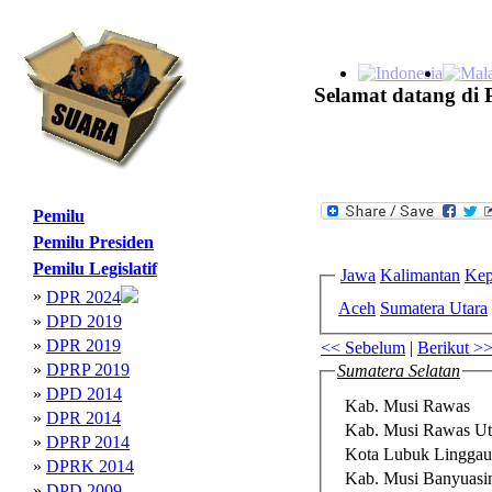
Selamat datang di 
Pemilu
Pemilu Presiden
Pemilu Legislatif
Jawa
Kalimantan
Kep
»
DPR 2024
Aceh
Sumatera Utara
»
DPD 2019
»
DPR 2019
<< Sebelum
|
Berikut >
»
DPRP 2019
Sumatera Selatan
»
DPD 2014
Kab. Musi Rawas
»
DPR 2014
Kab. Musi Rawas Ut
»
DPRP 2014
Kota Lubuk Linggau
»
DPRK 2014
Kab. Musi Banyuasi
»
DPD 2009