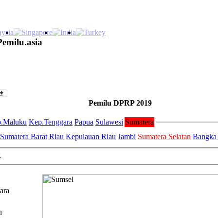
Pemilu.asia
Pemilu DPRP 2019
.Maluku
Kep.Tenggara
Papua
Sulawesi
Sumatera
Sumatera Barat
Riau
Kepulauan Riau
Jambi
Sumatera Selatan
Bangka 
>
ara
n