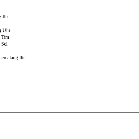
Ilir
g Ulu
 Tim
 Sel
ematang Ilir