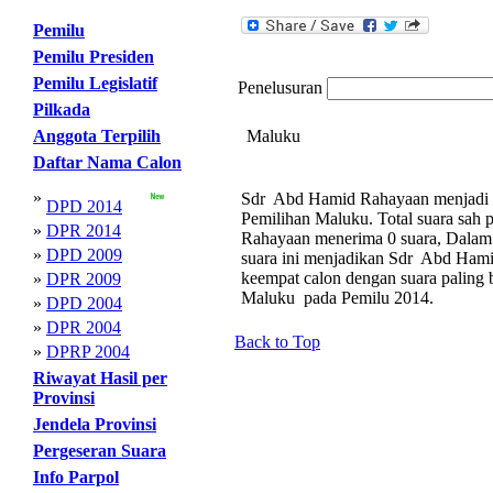
Pemilu
Pemilu Presiden
Pemilu Legislatif
Penelusuran
Pilkada
Anggota Terpilih
Maluku
Daftar Nama Calon
»
Sdr Abd Hamid Rahayaan menjadi ca
DPD 2014
Pemilihan Maluku. Total suara sah
»
DPR 2014
Rahayaan menerima 0 suara, Dalam d
»
DPD 2009
suara ini menjadikan Sdr Abd Ham
keempat calon dengan suara palin
»
DPR 2009
Maluku pada Pemilu 2014.
»
DPD 2004
»
DPR 2004
Back to Top
»
DPRP 2004
Riwayat Hasil per
Provinsi
Jendela Provinsi
Pergeseran Suara
Info Parpol