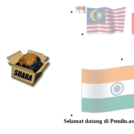
Selamat datang di Pemilu.as