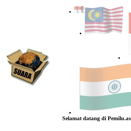
Selamat datang di Pemilu.as