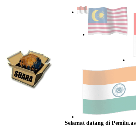
Selamat datang di Pemilu.as