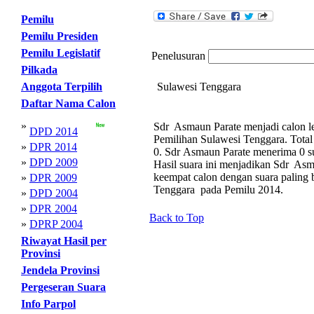
Pemilu
Pemilu Presiden
Pemilu Legislatif
Penelusuran
Pilkada
Anggota Terpilih
Sulawesi Tenggara
Daftar Nama Calon
»
Sdr Asmaun Parate menjadi calon le
DPD 2014
Pemilihan Sulawesi Tenggara. Tota
»
DPR 2014
0. Sdr Asmaun Parate menerima 0 su
»
DPD 2009
Hasil suara ini menjadikan Sdr As
keempat calon dengan suara palin
»
DPR 2009
Tenggara pada Pemilu 2014.
»
DPD 2004
»
DPR 2004
Back to Top
»
DPRP 2004
Riwayat Hasil per
Provinsi
Jendela Provinsi
Pergeseran Suara
Info Parpol