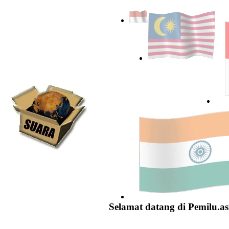
Selamat datang di Pemilu.as