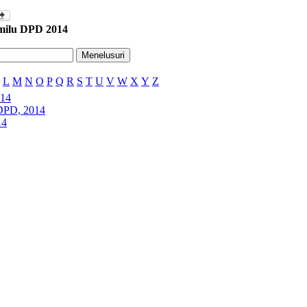
milu DPD 2014
L
M
N
O
P
Q
R
S
T
U
V
W
X
Y
Z
014
DPD, 2014
14