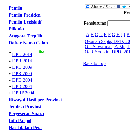
Pemilu
Pe
Pemilu Presiden
Pemilu Legislatif
Penelusuran
Pilkada
A
B
C
D
E
F
G
H
I
J
K
Anggota Terpilih
Oesman Sapta, DPD, 2
Daftar Nama Calon
Oni Suwarman, A.Md, 
Odik Sodikin, DPD, 20
»
DPD 2014
»
DPR 2014
Back to Top
»
DPD 2009
»
DPR 2009
»
DPD 2004
»
DPR 2004
»
DPRP 2004
Riwayat Hasil per Provinsi
Jendela Provinsi
Pergeseran Suara
Info Parpol
Hasil dalam Peta