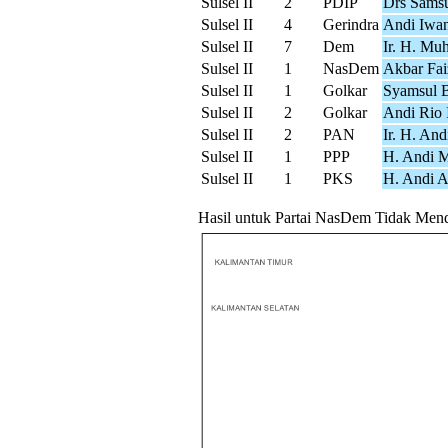
Sulsel II
2
PDIP
Drs Sams
Sulsel II
4
Gerindra
Andi Iwa
Sulsel II
7
Dem
Ir. H. M
Sulsel II
1
NasDem
Akbar Fai
Sulsel II
1
Golkar
Syamsul B
Sulsel II
2
Golkar
Andi Rio 
Sulsel II
2
PAN
Ir. H. And
Sulsel II
1
PPP
H. Andi 
Sulsel II
1
PKS
H. Andi A
Hasil untuk Partai NasDem Tidak Mendap