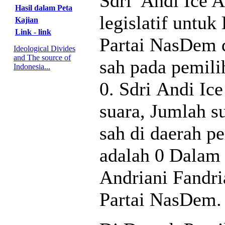
Sdri Andi Ice A
Hasil dalam Peta
legislatif untu
Kajian
Link - link
Partai NasDem d
Ideological Divides
and The source of
sah pada pemili
Indonesia...
0. Sdri Andi Ic
suara, Jumlah s
sah di daerah pe
adalah 0 Dalam 
Andriani Fandri
Partai NasDem.