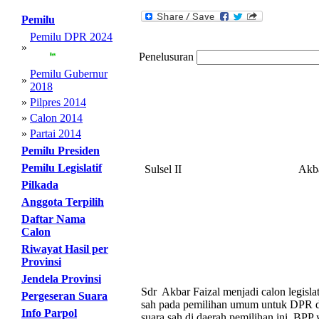
Pemilu
Pemilu DPR 2024
»
Penelusuran
Pemilu Gubernur
»
2018
»
Pilpres 2014
»
Calon 2014
»
Partai 2014
Pemilu Presiden
Pemilu Legislatif
Sulsel II
Akba
Pilkada
Anggota Terpilih
Daftar Nama
Calon
Riwayat Hasil per
Provinsi
Jendela Provinsi
Sdr Akbar Faizal menjadi calon legisla
Pergeseran Suara
sah pada pemilihan umum untuk DPR dar
Info Parpol
suara sah di daerah pemilihan ini. BPP