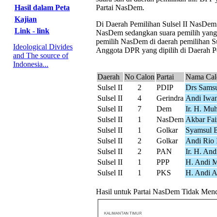
Hasil dalam Peta
Partai NasDem.
Kajian
Di Daerah Pemilihan Sulsel II NasDem m
Link - link
NasDem sedangkan suara pemilih yang d
pemilih NasDem di daerah pemilihan Sul
Ideological Divides
Anggota DPR yang dipilih di Daerah Pem
and The source of
Indonesia...
Daerah
No Calon
Partai
Nama Cal
Sulsel II
2
PDIP
Drs Sams
Sulsel II
4
Gerindra
Andi Iwa
Sulsel II
7
Dem
Ir. H. M
Sulsel II
1
NasDem
Akbar Fai
Sulsel II
1
Golkar
Syamsul B
Sulsel II
2
Golkar
Andi Rio 
Sulsel II
2
PAN
Ir. H. And
Sulsel II
1
PPP
H. Andi 
Sulsel II
1
PKS
H. Andi A
Hasil untuk Partai NasDem Tidak Mendap