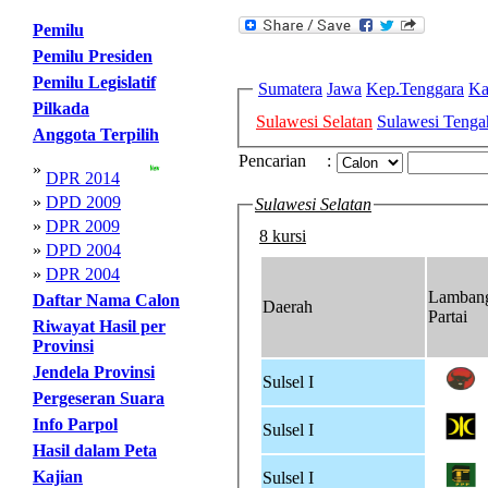
Pemilu
Pemilu Presiden
Pemilu Legislatif
Sumatera
Jawa
Kep.Tenggara
Ka
Pilkada
Sulawesi Selatan
Sulawesi Tenga
Anggota Terpilih
Pencarian
:
»
DPR 2014
»
DPD 2009
Sulawesi Selatan
»
DPR 2009
8 kursi
»
DPD 2004
»
DPR 2004
Lamban
Daftar Nama Calon
Daerah
Partai
Riwayat Hasil per
Provinsi
Jendela Provinsi
Sulsel I
Pergeseran Suara
Info Parpol
Sulsel I
Hasil dalam Peta
Kajian
Sulsel I