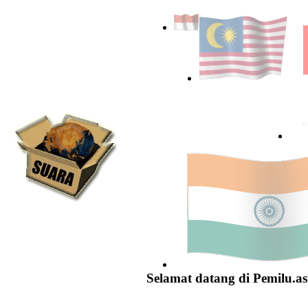
Selamat datang di Pemilu.as