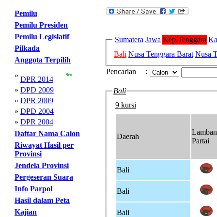
Pemilu
Pemilu Presiden
Pemilu Legislatif
Sumatera
Jawa
Kep.Tenggara
Ka
Pilkada
Bali
Nusa Tenggara Barat
Nusa T
Anggota Terpilih
Pencarian
:
»
DPR 2014
»
DPD 2009
Bali
»
DPR 2009
9 kursi
»
DPD 2004
»
DPR 2004
Lamban
Daftar Nama Calon
Daerah
Partai
Riwayat Hasil per
Provinsi
Jendela Provinsi
Bali
Pergeseran Suara
Info Parpol
Bali
Hasil dalam Peta
Kajian
Bali