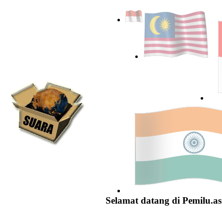
Selamat datang di Pemilu.as