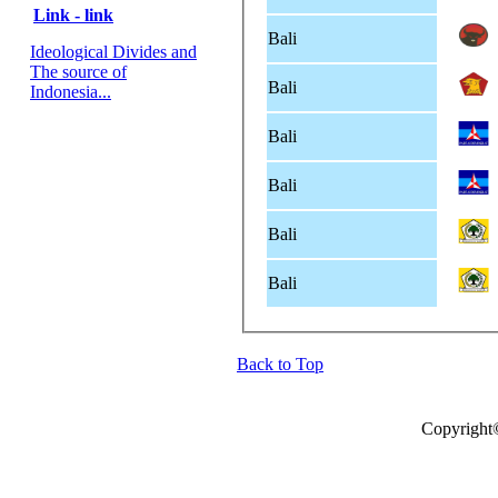
Link - link
Bali
Ideological Divides and
The source of
Bali
Indonesia...
Bali
Bali
Bali
Bali
Back to Top
Copyright