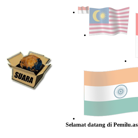
Selamat datang di Pemilu.as