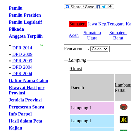
Pemilu
Pemilu Presiden
Pemilu Legislatif
Sumatera
Jawa
Kep.Tenggara
Ka
Pilkada
Sumatera
Sumatera
Aceh
Anggota Terpilih
Utara
Barat
»
DPR 2014
Pencarian
:
»
DPD 2009
Lampung
»
DPR 2009
»
DPD 2004
9 kursi
»
DPR 2004
Daftar Nama Calon
Lamban
Riwayat Hasil per
Daerah
Partai
Provinsi
Jendela Provinsi
Pergeseran Suara
Lampung I
Info Parpol
Lampung I
Hasil dalam Peta
Kajian