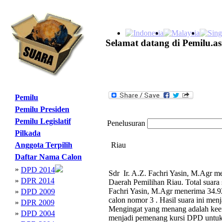
Selamat datang di Pemilu.as
Pemilu
Pemilu Presiden
Pemilu Legislatif
Penelusuran
Pilkada
Anggota Terpilih
Riau
Daftar Nama Calon
»
DPD 2014
Sdr Ir. A.Z. Fachri Yasin, M.Agr me
»
DPR 2014
Daerah Pemilihan Riau. Total suara
Fachri Yasin, M.Agr menerima 34.928
»
DPD 2009
calon nomor 3 . Hasil suara ini men
»
DPR 2009
Mengingat yang menang adalah keem
»
DPD 2004
menjadi pemenang kursi DPD untuk