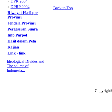
»
DPR 2004
»
DPRP 2004
Back to Top
Riwayat Hasil per
Provinsi
Jendela Provinsi
Pergeseran Suara
Info Parpol
Hasil dalam Peta
Kajian
Link - link
Ideological Divides and
The source of
Indonesia...
Copyright