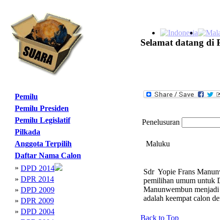
Selamat datang di 
Pemilu
Pemilu Presiden
Pemilu Legislatif
Penelusuran
Pilkada
Anggota Terpilih
Maluku
Daftar Nama Calon
»
DPD 2014
Sdr Yopie Frans Manunwe
»
DPR 2014
pemilihan umum untuk D
Manunwembun menjadi ca
»
DPD 2009
adalah keempat calon d
»
DPR 2009
»
DPD 2004
Back to Top