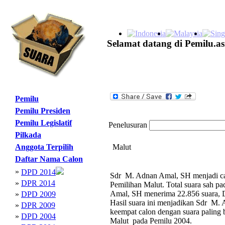
Selamat datang di Pemilu.as
Pemilu
Pemilu Presiden
Pemilu Legislatif
Penelusuran
Pilkada
Anggota Terpilih
Malut
Daftar Nama Calon
»
DPD 2014
Sdr M. Adnan Amal, SH menjadi cal
»
DPR 2014
Pemilihan Malut. Total suara sah 
Amal, SH menerima 22.856 suara, D
»
DPD 2009
Hasil suara ini menjadikan Sdr M.
»
DPR 2009
keempat calon dengan suara palin
»
DPD 2004
Malut pada Pemilu 2004.