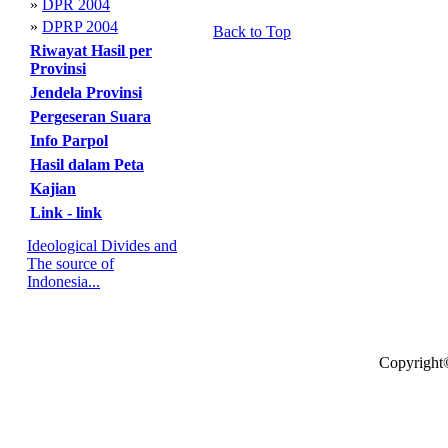
»
DPR 2004
»
DPRP 2004
Back to Top
Riwayat Hasil per
Provinsi
Jendela Provinsi
Pergeseran Suara
Info Parpol
Hasil dalam Peta
Kajian
Link - link
Ideological Divides and
The source of
Indonesia...
Copyright