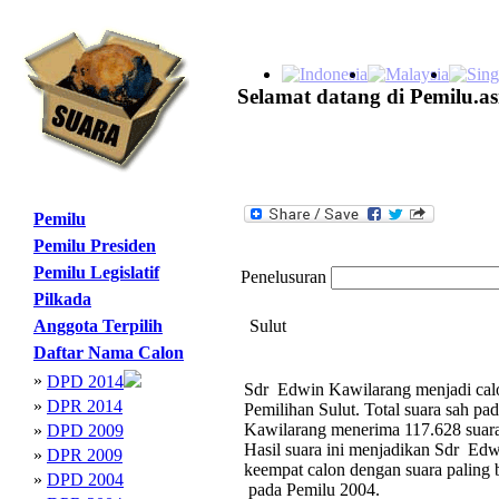
Selamat datang di Pemilu.as
Pemilu
Pemilu Presiden
Pemilu Legislatif
Penelusuran
Pilkada
Anggota Terpilih
Sulut
Daftar Nama Calon
»
DPD 2014
Sdr Edwin Kawilarang menjadi calo
»
DPR 2014
Pemilihan Sulut. Total suara sah p
Kawilarang menerima 117.628 suara,
»
DPD 2009
Hasil suara ini menjadikan Sdr Ed
»
DPR 2009
keempat calon dengan suara palin
»
DPD 2004
pada Pemilu 2004.