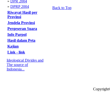
»
DPR 2004
»
DPRP 2004
Back to Top
Riwayat Hasil per
Provinsi
Jendela Provinsi
Pergeseran Suara
Info Parpol
Hasil dalam Peta
Kajian
Link - link
Ideological Divides and
The source of
Indonesia...
Copyright