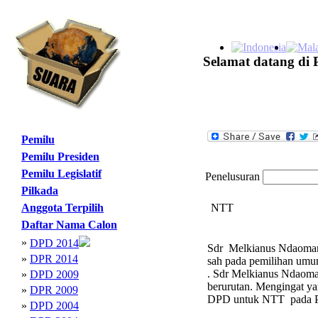
Selamat datang di 
Pemilu
Pemilu Presiden
Pemilu Legislatif
Penelusuran
Pilkada
Anggota Terpilih
NTT
Daftar Nama Calon
»
DPD 2014
Sdr Melkianus Ndaomanu
»
DPR 2014
sah pada pemilihan umu
. Sdr Melkianus Ndaoma
»
DPD 2009
berurutan. Mengingat y
»
DPR 2009
DPD untuk NTT pada P
»
DPD 2004