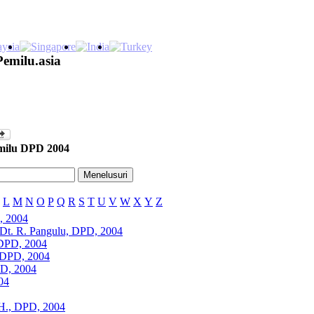
Pemilu.asia
milu DPD 2004
L
M
N
O
P
Q
R
S
T
U
V
W
X
Y
Z
, 2004
 Dt. R. Pangulu, DPD, 2004
 DPD, 2004
 DPD, 2004
PD, 2004
04
SH., DPD, 2004