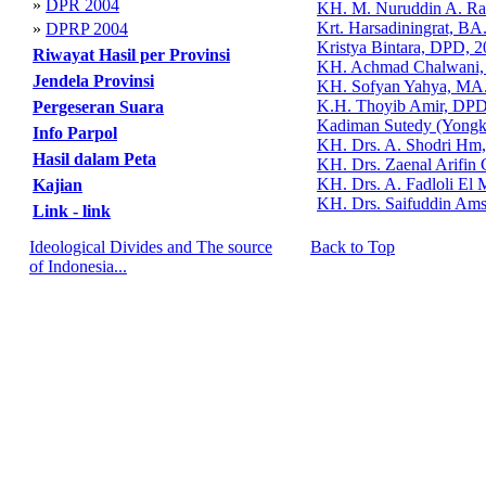
»
DPR 2004
KH. M. Nuruddin A. R
Krt. Harsadiningrat, B
»
DPRP 2004
Kristya Bintara, DPD, 
Riwayat Hasil per Provinsi
KH. Achmad Chalwani,
Jendela Provinsi
KH. Sofyan Yahya, MA
K.H. Thoyib Amir, DPD
Pergeseran Suara
Kadiman Sutedy (Yongk
Info Parpol
KH. Drs. A. Shodri Hm
Hasil dalam Peta
KH. Drs. Zaenal Arifin
KH. Drs. A. Fadloli El
Kajian
KH. Drs. Saifuddin Ams
Link - link
Ideological Divides and The source
Back to Top
of Indonesia...