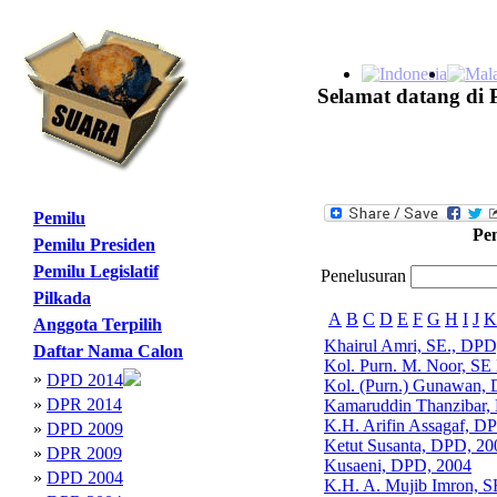
Selamat datang di 
Pemilu
Pe
Pemilu Presiden
Pemilu Legislatif
Penelusuran
Pilkada
A
B
C
D
E
F
G
H
I
J
K
Anggota Terpilih
Khairul Amri, SE., DPD
Daftar Nama Calon
Kol. Purn. M. Noor, SE
»
DPD 2014
Kol. (Purn.) Gunawan,
»
DPR 2014
Kamaruddin Thanzibar,
K.H. Arifin Assagaf, D
»
DPD 2009
Ketut Susanta, DPD, 20
»
DPR 2009
Kusaeni, DPD, 2004
»
DPD 2004
K.H. A. Mujib Imron, 