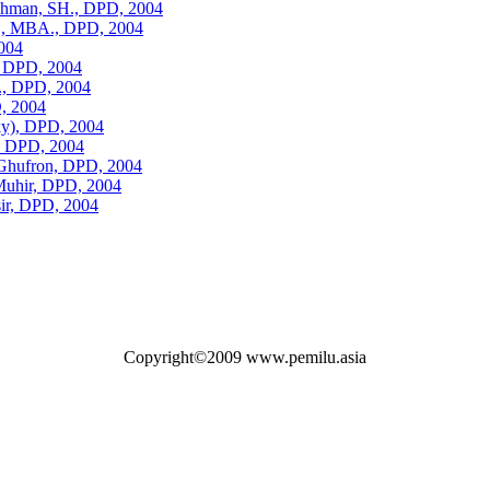
ahman, SH., DPD, 2004
A., MBA., DPD, 2004
2004
 DPD, 2004
., DPD, 2004
, 2004
y), DPD, 2004
, DPD, 2004
 Ghufron, DPD, 2004
 Muhir, DPD, 2004
ir, DPD, 2004
Copyright©2009 www.pemilu.asia