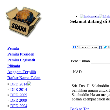
Selamat datang di 
Pemilu
Pemilu Presiden
Pemilu Legislatif
Penelusuran
Pilkada
Anggota Terpilih
NAD
Daftar Nama Calon
»
DPD 2014
Sdr Drs. H. Salahuddin 
»
DPR 2014
pemilihan umum untuk DP
Salahuddin Hasan menja
»
DPD 2009
adalah keempat calon d
»
DPR 2009
»
DPD 2004
Back to Top