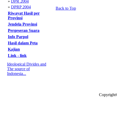
»
DPR 2004
»
DPRP 2004
Back to Top
Riwayat Hasil per
Provinsi
Jendela Provinsi
Pergeseran Suara
Info Parpol
Hasil dalam Peta
Kajian
Link - link
Ideological Divides and
The source of
Indonesia...
Copyright