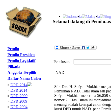
Selamat datang di Pemilu.as
Pemilu
Pemilu Presiden
Pemilu Legislatif
Penelusuran
Pilkada
Anggota Terpilih
NAD
Daftar Nama Calon
»
DPD 2014
Sdr Drs. H. Sofyan Mukhtar menjadi
»
DPR 2014
Pemilihan NAD. Total suara sah p
Sofyan Mukhtar menerima 56.859 sua
»
DPD 2009
nomor 2 . Hasil suara ini menjadi
»
DPR 2009
menang adalah keempat calon deng
»
DPD 2004
kursi DPD untuk NAD pada Pemil