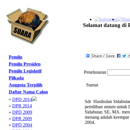
Selamat datang di 
Pemilu
Pemilu Presiden
Pemilu Legislatif
Penelusuran
Pilkada
Anggota Terpilih
Sumut
Daftar Nama Calon
»
DPD 2014
Sdr Hasiholan Sidabutar
»
DPR 2014
pemilihan umum untuk DP
Sidabutar, SE, MA. menj
»
DPD 2009
menang adalah keempat 
»
DPR 2009
2004.
»
DPD 2004