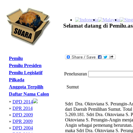
Selamat datang di Pemilu.as
Pemilu
Pemilu Presiden
Pemilu Legislatif
Penelusuran
Pilkada
Anggota Terpilih
Sumut
Daftar Nama Calon
»
DPD 2014
Sdri Dra. Oktoviana S. Perangin-An
»
DPR 2014
dari Daerah Pemilihan Sumut. Tota
5.269.181. Sdri Dra. Oktoviana S. P
»
DPD 2009
Oktoviana S. Perangin-Angin menjad
»
DPR 2009
Angin sebagai pemenang berurutan.
»
DPD 2004
maka Sdri Dra. Oktoviana S. Pera