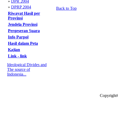
»
DPR 2004
»
DPRP 2004
Back to Top
Riwayat Hasil per
Provinsi
Jendela Provinsi
Pergeseran Suara
Info Parpol
Hasil dalam Peta
Kajian
Link - link
Ideological Divides and
The source of
Indonesia...
Copyright