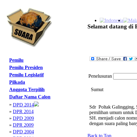
Selamat datang di 
Pemilu
Pemilu Presiden
Pemilu Legislatif
Penelusuran
Pilkada
Anggota Terpilih
Sumut
Daftar Nama Calon
»
DPD 2014
Sdr Poltak Galingging, 
»
DPR 2014
pemilihan umum untuk DP
SH. menjadi calon nomor
»
DPD 2009
dengan suara paling ba
»
DPR 2009
»
DPD 2004
Back to Top