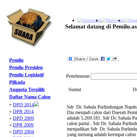
Selamat datang di Pemilu.as
Pemilu
Pemilu Presiden
Pemilu Legislatif
Penelusuran
Pilkada
Anggota Terpilih
Sumut
Dr
Daftar Nama Calon
»
DPD 2014
Sdr Dr. Sahala Parlindungan Napit
»
DPR 2014
Dia menjadi calon dari Daerah Pem
adalah 5.269.181. Sdr Dr. Sahala 
»
DPD 2009
calon partai . Sdr Dr. Sahala Parli
»
DPR 2009
menjadikan Sdr Dr. Sahala Parlind
»
DPD 2004
yang menang adalah keempat calon 