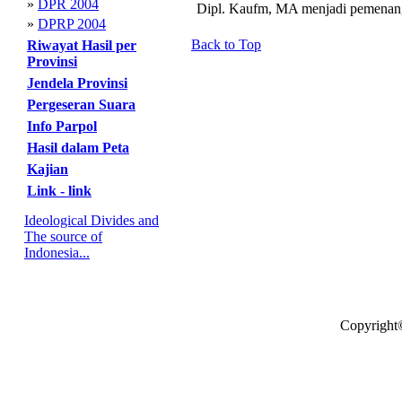
»
DPR 2004
Dipl. Kaufm, MA menjadi pemenan
»
DPRP 2004
Back to Top
Riwayat Hasil per
Provinsi
Jendela Provinsi
Pergeseran Suara
Info Parpol
Hasil dalam Peta
Kajian
Link - link
Ideological Divides and
The source of
Indonesia...
Copyright